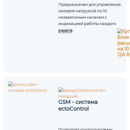
Предназначен для управления
силовой нагрузкой по 10
независимым каналам с
индикацией работы каждого
канала.
8 990 ₽
GSM - система
ectoControl
Позволяет контролировать