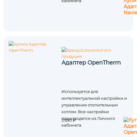
кабинета.
Адаптер OpenTherm
Используется для
интеллектуальной настройки и
управления отопительным
котлом. Все настройки
производятся из Личного
3 590 ₽
кабинета.