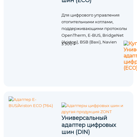
шин (ECO)
Для цифрового управления
отопительными котлами,
поддерживающими протоколы
OpenTherm, E-BUS, BridgeNet
(Ariston), BSB (Baxi), Navien
3 900 ₽
Универсальный
адаптер цифровых
шин (DIN)