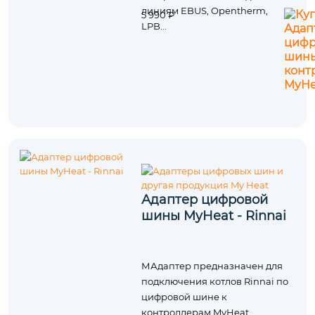
линиям EBUS, Opentherm,
5 990 ₽
LPB...
Адаптер цифровой
шины MyHeat - Rinnai
МАдаптер предназначен для
подключения котлов Rinnai по
цифровой шине к
контроллерам MyHeat.