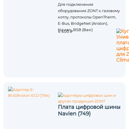
Для подключения
оборудования ZONT к газовому
котлу, протоколы OpenTherm,
E-Bus, BridgeNet (Ariston),
Navien, BSB (Baxi)
4 400 ₽
Плата цифровой шины
Navien (749)