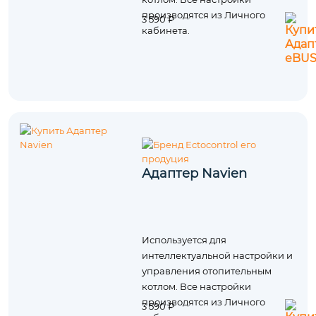
производятся из Личного
3 590 ₽
кабинета.
Адаптер Navien
Используется для
интеллектуальной настройки и
управления отопительным
котлом. Все настройки
производятся из Личного
3 590 ₽