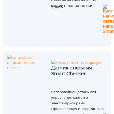
питания на клеммы и при
снятии питания с клемм.
2 080 ₽
Датчик открытия
Smart Checker
Беспроводной датчик для
управления светом и
электроприборами.
Предоставляет информацию о