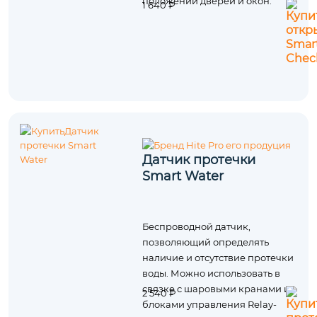
положении дверей и окон.
1 640 ₽
Датчик протечки
Smart Water
Беспроводной датчик,
позволяющий определять
наличие и отсутствие протечки
воды. Можно использовать в
связке с шаровыми кранами и
2 540 ₽
блоками управления Relay-