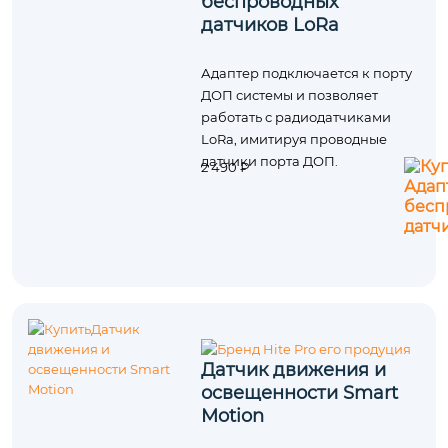
беспроводных
датчиков LoRa
Адаптер подключается к порту
ДОП системы и позволяет
работать с радиодатчиками
LoRa, имитируя проводные
датчики порта ДОП.
2 490 ₽
Датчик движения и
освещенности Smart
Motion